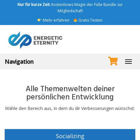
Skip
Nur für kurze Zeit:
Kostenloses Magie der Fülle Bundle zur
to
Mitgliedschaft
main
Mehr erfahren
Gratis Testen
content
Navigation
Toggl
navig
Alle Themenwelten deiner
persönlichen Entwicklung
Wähle den Bereich aus, in dem du dir Verbesserungen wünschst.
Socializing