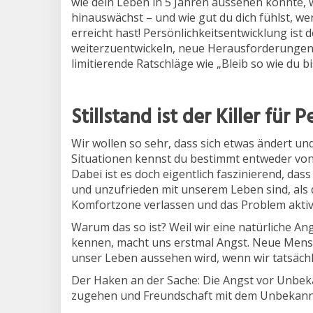
wie dein Leben in 5 Jahren aussehen könnte, w
hinauswächst – und wie gut du dich fühlst, wen
erreicht hast! Persönlichkeitsentwicklung ist 
weiterzuentwickeln, neue Herausforderungen
limitierende Ratschläge wie „Bleib so wie du b
Stillstand ist der Killer für
Wir wollen so sehr, dass sich etwas ändert un
Situationen kennst du bestimmt entweder von 
Dabei ist es doch eigentlich faszinierend, das
und unzufrieden mit unserem Leben sind, als 
Komfortzone verlassen und das Problem akti
Warum das so ist? Weil wir eine natürliche An
kennen, macht uns erstmal Angst. Neue Mensc
unser Leben aussehen wird, wenn wir tatsäch
Der Haken an der Sache: Die Angst vor Unbeka
zugehen und Freundschaft mit dem Unbekannt