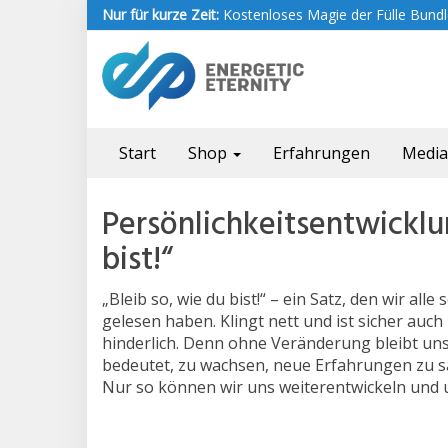
Skip
Nur für kurze Zeit:
Kostenloses Magie der Fülle Bundle
to
main
content
Start
Shop
Erfahrungen
Medi
Persönlichkeitsentwicklu
bist!“
„Bleib so, wie du bist!“ – ein Satz, den wir al
gelesen haben. Klingt nett und ist sicher auch 
hinderlich. Denn ohne Veränderung bleibt uns
bedeutet, zu wachsen, neue Erfahrungen zu s
Nur so können wir uns weiterentwickeln und un