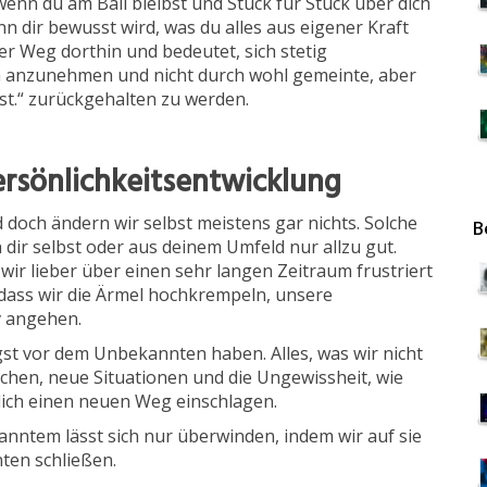
enn du am Ball bleibst und Stück für Stück über dich
n dir bewusst wird, was du alles aus eigener Kraft
der Weg dorthin und bedeutet, sich stetig
 anzunehmen und nicht durch wohl gemeinte, aber
ist.“ zurückgehalten zu werden.
 Persönlichkeitsentwicklung
d doch ändern wir selbst meistens gar nichts. Solche
B
dir selbst oder aus deinem Umfeld nur allzu gut.
s wir lieber über einen sehr langen Zeitraum frustriert
dass wir die Ärmel hochkrempeln, unsere
v angehen.
gst vor dem Unbekannten haben. Alles, was wir nicht
hen, neue Situationen und die Ungewissheit, wie
lich einen neuen Weg einschlagen.
nntem lässt sich nur überwinden, indem wir auf sie
en schließen.