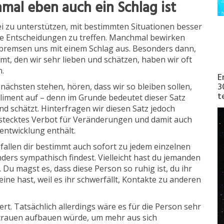
al eben auch ein Schlag ist
ei zu unterstützen, mit bestimmten Situationen besser
e Entscheidungen zu treffen. Manchmal bewirken
 bremsen uns mit einem Schlag aus. Besonders dann,
, den wir sehr lieben und schätzen, haben wir oft
n.
E
3
ächsten stehen, hören, dass wir so bleiben sollen,
t
mpliment auf – denn im Grunde bedeutet dieser Satz
nd schätzt. Hinterfragen wir diesen Satz jedoch
verstecktes Verbot für Veränderungen und damit auch
entwicklung enthält.
allen dir bestimmt auch sofort zu jedem einzelnen
ders sympathisch findest. Vielleicht hast du jemanden
. Du magst es, dass diese Person so ruhig ist, du ihr
leine hast, weil es ihr schwerfällt, Kontakte zu anderen
ert. Tatsächlich allerdings wäre es für die Person sehr
rtrauen aufbauen würde, um mehr aus sich