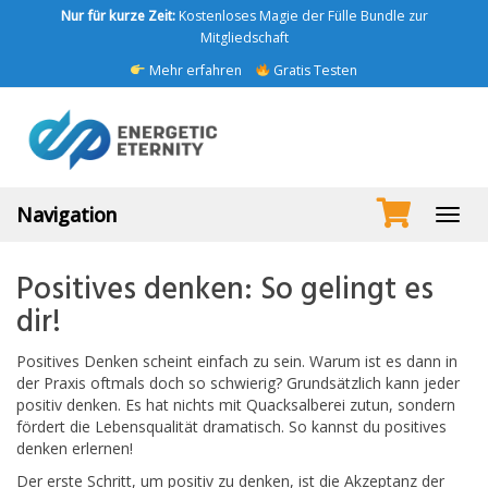
Skip
Nur für kurze Zeit:
Kostenloses Magie der Fülle Bundle zur
to
Mitgliedschaft
main
Mehr erfahren
Gratis Testen
content
Navigation
Toggl
navig
Positives denken: So gelingt es
dir!
Positives Denken scheint einfach zu sein. Warum ist es dann in
der Praxis oftmals doch so schwierig? Grundsätzlich kann jeder
positiv denken. Es hat nichts mit Quacksalberei zutun, sondern
fördert die Lebensqualität dramatisch. So kannst du positives
denken erlernen!
Der erste Schritt, um positiv zu denken, ist die Akzeptanz der