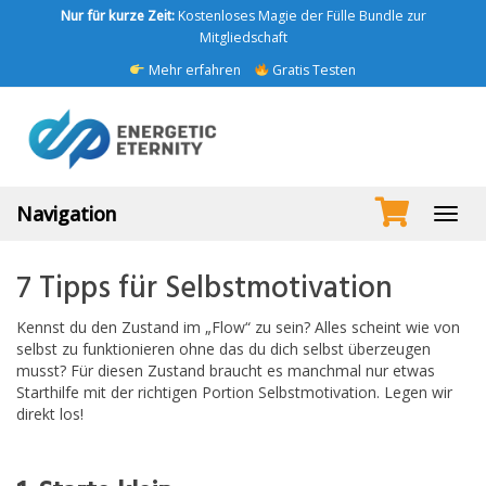
Skip
Nur für kurze Zeit:
Kostenloses Magie der Fülle Bundle zur
to
Mitgliedschaft
main
Mehr erfahren
Gratis Testen
content
Navigation
Toggl
navig
7 Tipps für Selbstmotivation
Kennst du den Zustand im „Flow“ zu sein? Alles scheint wie von
selbst zu funktionieren ohne das du dich selbst überzeugen
musst? Für diesen Zustand braucht es manchmal nur etwas
Starthilfe mit der richtigen Portion Selbstmotivation. Legen wir
direkt los!