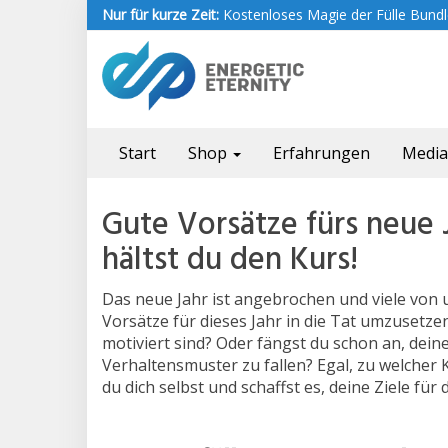
Skip
Nur für kurze Zeit:
Kostenloses Magie der Fülle Bundle
to
main
content
Start
Shop
Erfahrungen
Medi
Gute Vorsätze fürs neue 
hältst du den Kurs!
Das neue Jahr ist angebrochen und viele von un
Vorsätze für dieses Jahr in die Tat umzusetze
motiviert sind? Oder fängst du schon an, deine
Verhaltensmuster zu fallen? Egal, zu welcher 
du dich selbst und schaffst es, deine Ziele für 