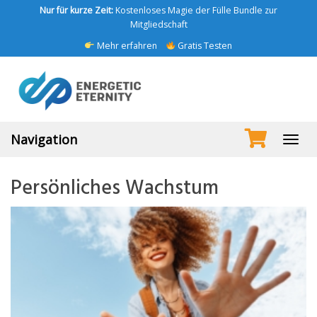
Skip
Nur für kurze Zeit:
Kostenloses Magie der Fülle Bundle zur
to
Mitgliedschaft
main
Mehr erfahren
Gratis Testen
content
Navigation
Toggl
navig
Persönliches Wachstum