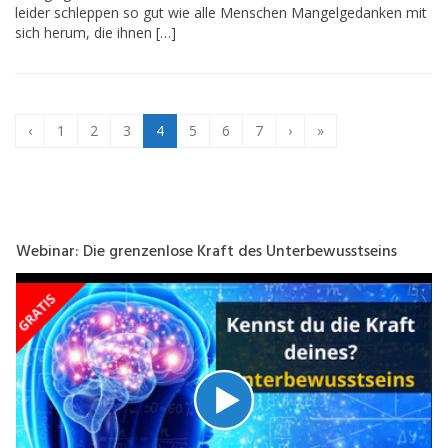
leider schleppen so gut wie alle Menschen Mangelgedanken mit
sich herum, die ihnen […]
‹
1
2
3
4
5
6
7
›
»
Webinar: Die grenzenlose Kraft des Unterbewusstseins