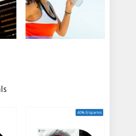
ls
40% Ersparnis