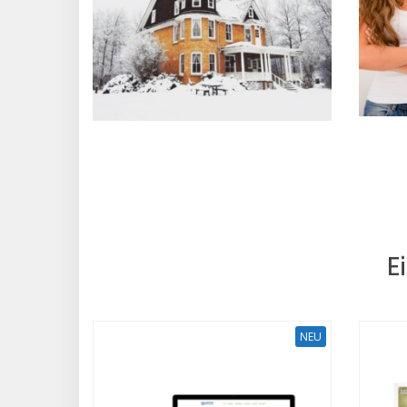
E
NEU