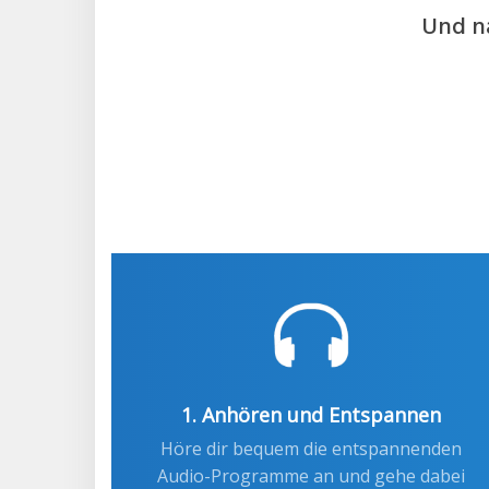
Und na
1. Anhören und Entspannen
Höre dir bequem die entspannenden
Audio-Programme an und gehe dabei