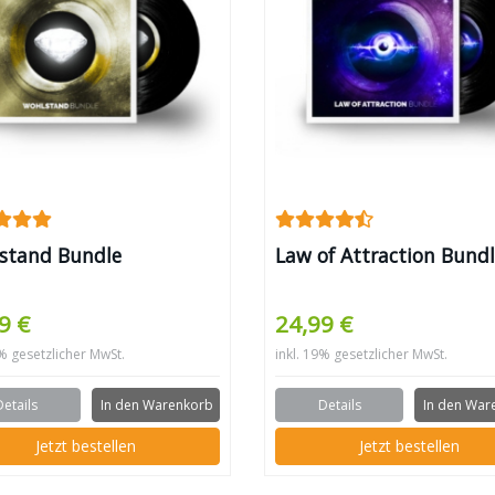
stand Bundle
Law of Attraction Bund
9 €
24,99 €
9% gesetzlicher MwSt.
inkl. 19% gesetzlicher MwSt.
Details
In den Warenkorb
Details
In den War
Jetzt bestellen
Jetzt bestellen