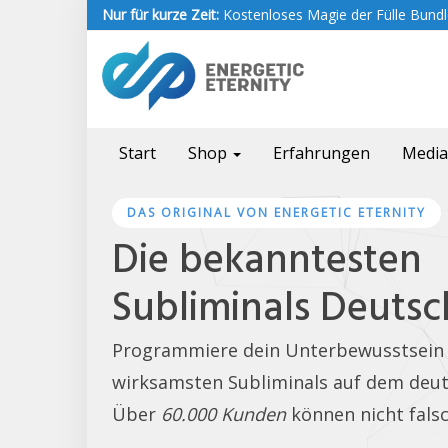
Skip
Nur für kurze Zeit:
Kostenloses Magie der Fülle Bundle
to
main
content
Start
Shop
Erfahrungen
Medi
DAS ORIGINAL VON ENERGETIC ETERNITY
Die bekanntesten
Subliminals Deutsc
Programmiere dein Unterbewusstsein
wirksamsten Subliminals auf dem deut
Über
60.000 Kunden
können nicht falsc