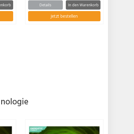
enkorb
Details
In den Warenkorb
Jetzt bestellen
hnologie