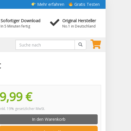
Mehr erfahren
Gratis Testen
Sofortiger Download
Original Hersteller
In 5 Minuten fertig
No.1 in Deutschland
t
9,99 €
inkl. 19% gesetzlicher MwSt.
In den Warenkorb