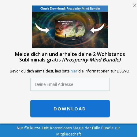
Melde dich an und erhalte deine 2 Wohlstands
Subliminals gratis
(Prosperity Mind Bundle)
Bevor du dich anmeldest, lies bitte
hier
die Informationen zur DSGVO.
DOWNLOAD
Skip
Nur für kurze Zeit:
Kostenloses Magie der Fülle Bundle zur
to
Mitgliedschaft