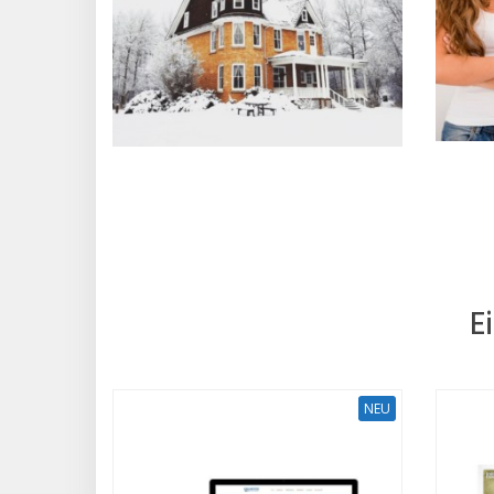
E
NEU