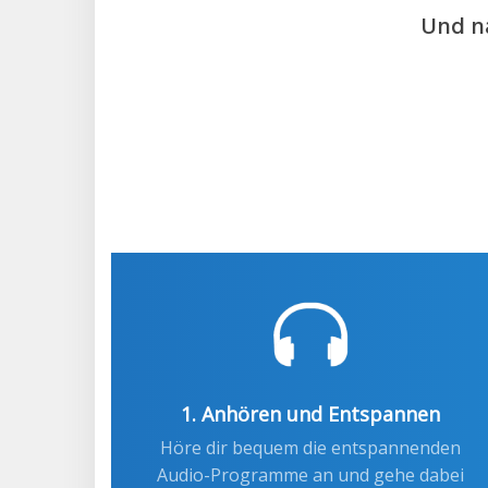
Und na
1. Anhören und Entspannen
Höre dir bequem die entspannenden
Audio-Programme an und gehe dabei