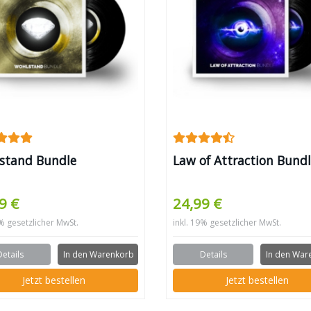
stand Bundle
Law of Attraction Bund
9 €
24,99 €
9% gesetzlicher MwSt.
inkl. 19% gesetzlicher MwSt.
Details
In den Warenkorb
Details
In den War
Jetzt bestellen
Jetzt bestellen