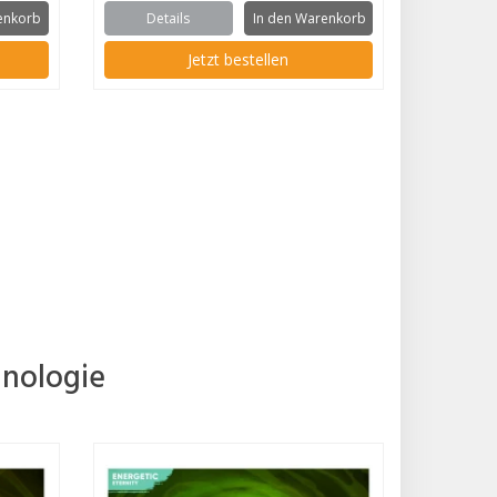
enkorb
Details
In den Warenkorb
Jetzt bestellen
hnologie