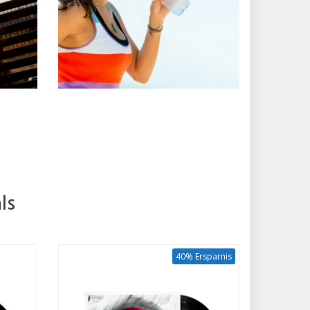
ls
40% Ersparnis