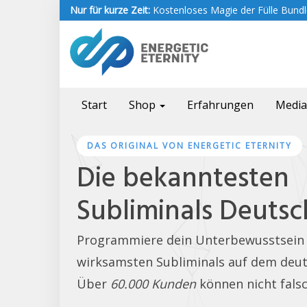
Skip
Nur für kurze Zeit:
Kostenloses Magie der Fülle Bundle
to
main
content
Start
Shop
Erfahrungen
Medi
DAS ORIGINAL VON ENERGETIC ETERNITY
Die bekanntesten
Subliminals Deutsc
Programmiere dein Unterbewusstsein
wirksamsten Subliminals auf dem deut
Über
60.000 Kunden
können nicht falsc