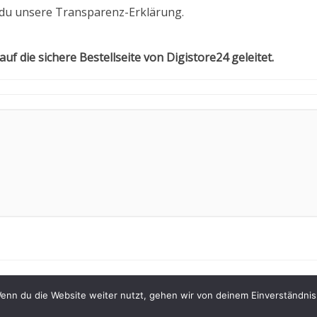
 du unsere Transparenz-Erklärung.
 auf die sichere Bestellseite von Digistore24 geleitet.
Partnerprogramm
Impressum
Risiken und Nebenwirkungen
enn du die Website weiter nutzt, gehen wir von deinem Einverständnis