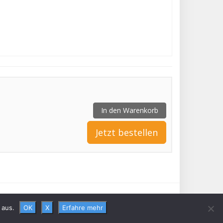
In den Warenkorb
Jetzt bestellen
Datenschutzerklärung
Newsletter
FAQ
Blog
 aus.
OK
X
Erfahre mehr