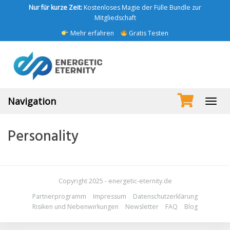
Skip
Nur für kurze Zeit:
Kostenloses Magie der Fülle Bundle zur
to
Mitgliedschaft
main
Mehr erfahren
Gratis Testen
content
Navigation
Toggl
navig
Personality
Copyright 2025 - energetic-eternity.de
Partnerprogramm
Impressum
Datenschutzerklärung
Risiken und Nebenwirkungen
Newsletter
FAQ
Blog