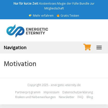
Skip
Nur für kurze Zeit:
Kostenloses Magie der Fülle Bundle zur
to
Mitgliedschaft
main
Mehr erfahren
Gratis Testen
content
Navigation
Toggl
navig
Motivation
Copyright 2025 - energetic-eternity.de
Partnerprogramm
Impressum
Datenschutzerklärung
Risiken und Nebenwirkungen
Newsletter
FAQ
Blog