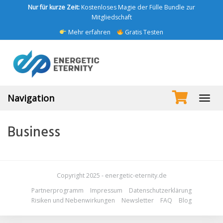
Skip
Nur für kurze Zeit:
Kostenloses Magie der Fülle Bundle zur
to
Mitgliedschaft
main
Mehr erfahren
Gratis Testen
content
Navigation
Toggl
navig
Business
Copyright 2025 - energetic-eternity.de
Partnerprogramm
Impressum
Datenschutzerklärung
Risiken und Nebenwirkungen
Newsletter
FAQ
Blog