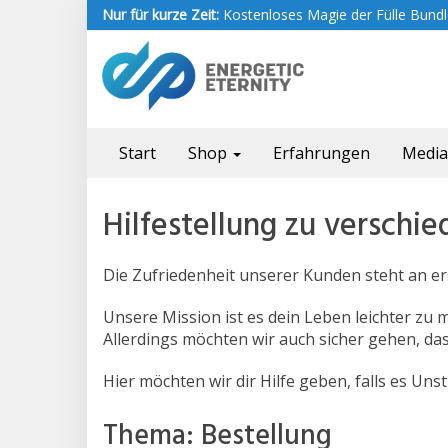
Skip
Nur für kurze Zeit:
Kostenloses Magie der Fülle Bundle
to
main
content
Start
Shop
Erfahrungen
Medi
Hilfestellung zu versch
Die Zufriedenheit unserer Kunden steht an ers
Unsere Mission ist es dein Leben leichter zu
Allerdings möchten wir auch sicher gehen, d
Hier möchten wir dir Hilfe geben, falls es U
Thema: Bestellung