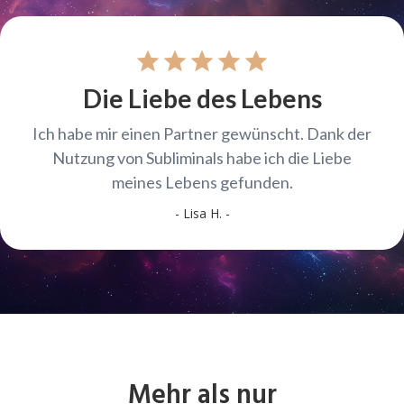
star
star
star
star
star
Die Liebe des Lebens
Ich habe mir einen Partner gewünscht. Dank der
Nutzung von Subliminals habe ich die Liebe
meines Lebens gefunden.
- Lisa H. -
Mehr als nur